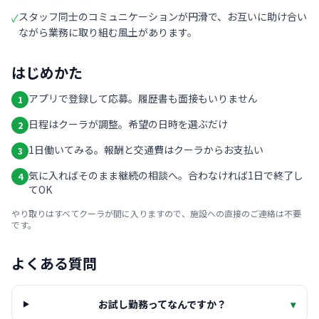
スタッフ同士のコミュニケーションが円滑で、お互いに助け合い
✓
ながら業務に取り組む風土があります。
はじめかた
アプリで登録して応募。履歴書も面接もいりません
1
日程はクーラが調整。希望の日時を選ぶだけ
2
1日働いてみる。報酬と交通費はクーラからお支払い
3
気に入ればそのまま継続の相談へ。合わなければ1日で終了し
4
てOK
やり取りはすべてクーラが間に入りますので、施設への直接のご連絡は不要
です。
よくある質問
お試し勤務ってなんですか？
▾