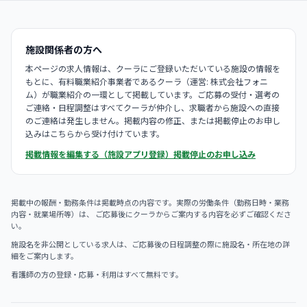
施設関係者の方へ
本ページの求人情報は、クーラにご登録いただいている施設の情報を
もとに、有料職業紹介事業者であるクーラ（運営: 株式会社フォニ
ム）が職業紹介の一環として掲載しています。ご応募の受付・選考の
ご連絡・日程調整はすべてクーラが仲介し、求職者から施設への直接
のご連絡は発生しません。掲載内容の修正、または掲載停止のお申し
込みはこちらから受け付けています。
掲載情報を編集する（施設アプリ登録）
掲載停止のお申し込み
掲載中の報酬・勤務条件は掲載時点の内容です。実際の労働条件（勤務日時・業務
内容・就業場所等）は、 ご応募後にクーラからご案内する内容を必ずご確認くださ
い。
施設名を非公開としている求人は、ご応募後の日程調整の際に施設名・所在地の詳
細をご案内します。
看護師の方の登録・応募・利用はすべて無料です。