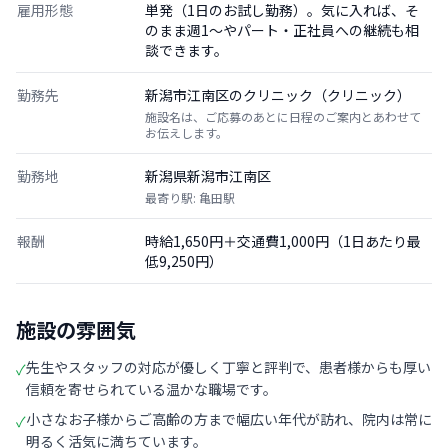
雇用形態
単発（1日のお試し勤務）。気に入れば、そ
のまま週1〜やパート・正社員への継続も相
談できます。
勤務先
新潟市江南区のクリニック（クリニック）
施設名は、ご応募のあとに日程のご案内とあわせて
お伝えします。
勤務地
新潟県新潟市江南区
最寄り駅: 亀田駅
報酬
時給1,650円＋交通費1,000円（1日あたり最
低9,250円）
施設の雰囲気
先生やスタッフの対応が優しく丁寧と評判で、患者様からも厚い
✓
信頼を寄せられている温かな職場です。
小さなお子様からご高齢の方まで幅広い年代が訪れ、院内は常に
✓
明るく活気に満ちています。