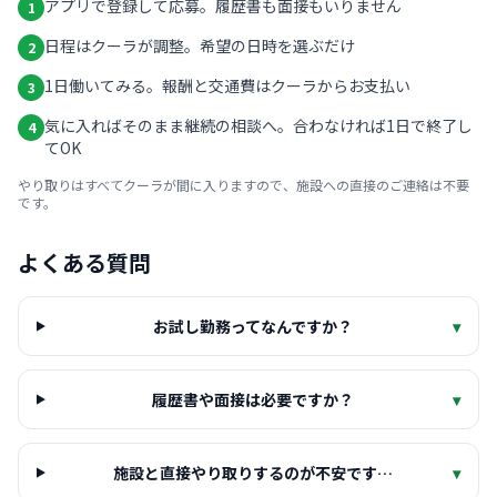
アプリで登録して応募。履歴書も面接もいりません
1
日程はクーラが調整。希望の日時を選ぶだけ
2
1日働いてみる。報酬と交通費はクーラからお支払い
3
気に入ればそのまま継続の相談へ。合わなければ1日で終了し
4
てOK
やり取りはすべてクーラが間に入りますので、施設への直接のご連絡は不要
です。
よくある質問
お試し勤務ってなんですか？
▾
履歴書や面接は必要ですか？
▾
施設と直接やり取りするのが不安です…
▾