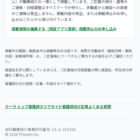
ム）が職業紹介の一環として掲載しています。ご応募の受付・選考の
ご連絡・日程調整はすべてクーラが仲介し、求職者から施設への直接
のご連絡は発生しません。掲載内容の修正、または掲載停止のお申し
込みはこちらから受け付けています。
掲載情報を編集する（施設アプリ登録）
掲載停止のお申し込み
掲載中の報酬・勤務条件は掲載時点の内容です。実際の労働条件（勤務日時・業務
内容・就業場所等）は、 ご応募後にクーラからご案内する内容を必ずご確認くださ
い。
施設名を非公開としている求人は、ご応募後の日程調整の際に施設名・所在地の詳
細をご案内します。
看護師の方の登録・応募・利用はすべて無料です。
クーラ トップ
看護師エリアガイド
看護師向け記事
よくある質問
有料職業紹介事業許可番号: 13-ユ-315316
© 2026 Phonim Inc.