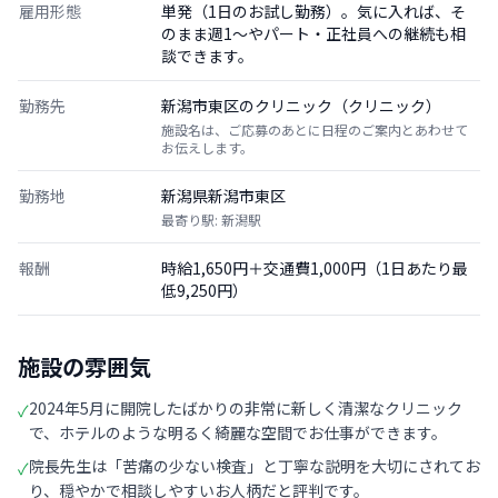
雇用形態
単発（1日のお試し勤務）。気に入れば、そ
のまま週1〜やパート・正社員への継続も相
談できます。
勤務先
新潟市東区のクリニック（クリニック）
施設名は、ご応募のあとに日程のご案内とあわせて
お伝えします。
勤務地
新潟県新潟市東区
最寄り駅: 新潟駅
報酬
時給1,650円＋交通費1,000円（1日あたり最
低9,250円）
施設の雰囲気
2024年5月に開院したばかりの非常に新しく清潔なクリニック
✓
で、ホテルのような明るく綺麗な空間でお仕事ができます。
院長先生は「苦痛の少ない検査」と丁寧な説明を大切にされてお
✓
り、穏やかで相談しやすいお人柄だと評判です。