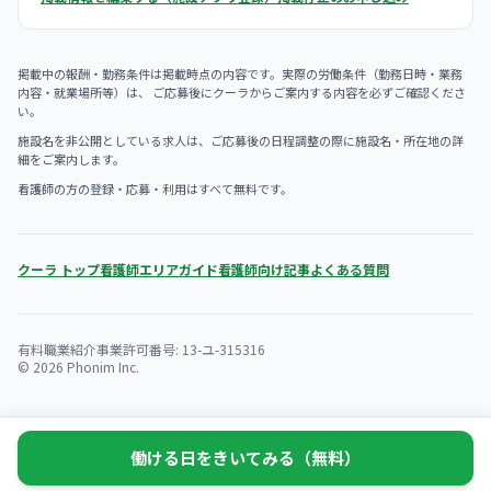
掲載中の報酬・勤務条件は掲載時点の内容です。実際の労働条件（勤務日時・業務
内容・就業場所等）は、 ご応募後にクーラからご案内する内容を必ずご確認くださ
い。
施設名を非公開としている求人は、ご応募後の日程調整の際に施設名・所在地の詳
細をご案内します。
看護師の方の登録・応募・利用はすべて無料です。
クーラ トップ
看護師エリアガイド
看護師向け記事
よくある質問
有料職業紹介事業許可番号: 13-ユ-315316
© 2026 Phonim Inc.
働ける日をきいてみる（無料）