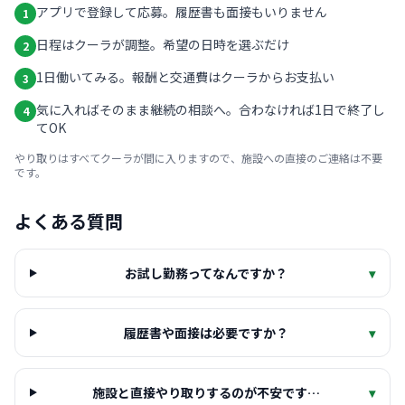
アプリで登録して応募。履歴書も面接もいりません
1
日程はクーラが調整。希望の日時を選ぶだけ
2
1日働いてみる。報酬と交通費はクーラからお支払い
3
気に入ればそのまま継続の相談へ。合わなければ1日で終了し
4
てOK
やり取りはすべてクーラが間に入りますので、施設への直接のご連絡は不要
です。
よくある質問
お試し勤務ってなんですか？
▾
履歴書や面接は必要ですか？
▾
施設と直接やり取りするのが不安です…
▾