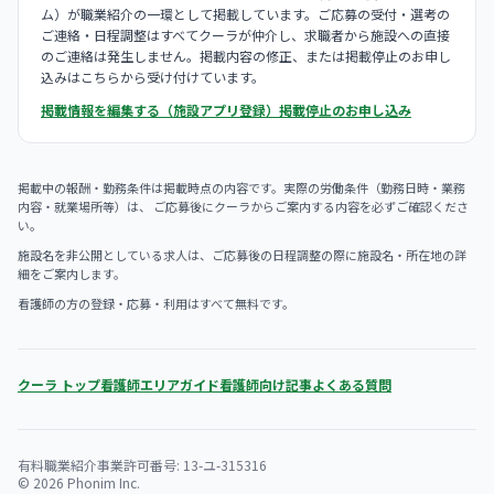
ム）が職業紹介の一環として掲載しています。ご応募の受付・選考の
ご連絡・日程調整はすべてクーラが仲介し、求職者から施設への直接
のご連絡は発生しません。掲載内容の修正、または掲載停止のお申し
込みはこちらから受け付けています。
掲載情報を編集する（施設アプリ登録）
掲載停止のお申し込み
掲載中の報酬・勤務条件は掲載時点の内容です。実際の労働条件（勤務日時・業務
内容・就業場所等）は、 ご応募後にクーラからご案内する内容を必ずご確認くださ
い。
施設名を非公開としている求人は、ご応募後の日程調整の際に施設名・所在地の詳
細をご案内します。
看護師の方の登録・応募・利用はすべて無料です。
クーラ トップ
看護師エリアガイド
看護師向け記事
よくある質問
有料職業紹介事業許可番号: 13-ユ-315316
© 2026 Phonim Inc.