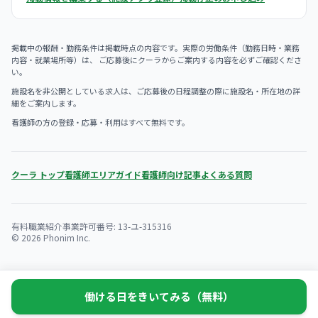
掲載中の報酬・勤務条件は掲載時点の内容です。実際の労働条件（勤務日時・業務
内容・就業場所等）は、 ご応募後にクーラからご案内する内容を必ずご確認くださ
い。
施設名を非公開としている求人は、ご応募後の日程調整の際に施設名・所在地の詳
細をご案内します。
看護師の方の登録・応募・利用はすべて無料です。
クーラ トップ
看護師エリアガイド
看護師向け記事
よくある質問
有料職業紹介事業許可番号: 13-ユ-315316
© 2026 Phonim Inc.
働ける日をきいてみる（無料）