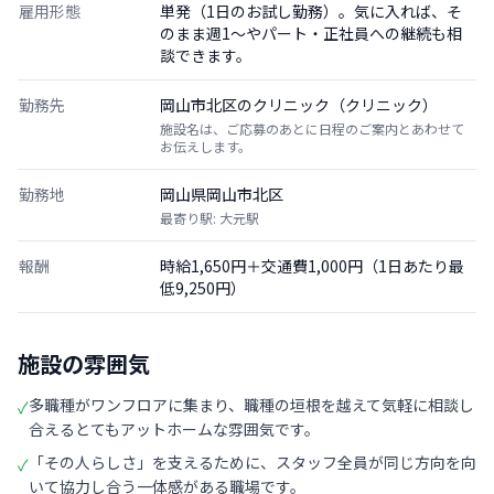
雇用形態
単発（1日のお試し勤務）。気に入れば、そ
のまま週1〜やパート・正社員への継続も相
談できます。
勤務先
岡山市北区のクリニック（クリニック）
施設名は、ご応募のあとに日程のご案内とあわせて
お伝えします。
勤務地
岡山県岡山市北区
最寄り駅: 大元駅
報酬
時給1,650円＋交通費1,000円（1日あたり最
低9,250円）
施設の雰囲気
多職種がワンフロアに集まり、職種の垣根を越えて気軽に相談し
✓
合えるとてもアットホームな雰囲気です。
「その人らしさ」を支えるために、スタッフ全員が同じ方向を向
✓
いて協力し合う一体感がある職場です。