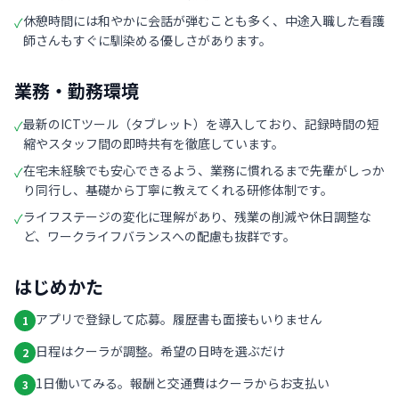
休憩時間には和やかに会話が弾むことも多く、中途入職した看護
✓
師さんもすぐに馴染める優しさがあります。
業務・勤務環境
最新のICTツール（タブレット）を導入しており、記録時間の短
✓
縮やスタッフ間の即時共有を徹底しています。
在宅未経験でも安心できるよう、業務に慣れるまで先輩がしっか
✓
り同行し、基礎から丁寧に教えてくれる研修体制です。
ライフステージの変化に理解があり、残業の削減や休日調整な
✓
ど、ワークライフバランスへの配慮も抜群です。
はじめかた
アプリで登録して応募。履歴書も面接もいりません
1
日程はクーラが調整。希望の日時を選ぶだけ
2
1日働いてみる。報酬と交通費はクーラからお支払い
3