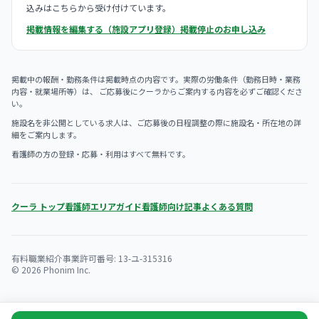
込みはこちらから受け付けています。
掲載情報を編集する（施設アプリ登録）
掲載停止のお申し込み
掲載中の報酬・勤務条件は掲載時点の内容です。実際の労働条件（勤務日時・業務
内容・就業場所等）は、 ご応募後にクーラからご案内する内容を必ずご確認くださ
い。
施設名を非公開としている求人は、ご応募後の日程調整の際に施設名・所在地の詳
細をご案内します。
看護師の方の登録・応募・利用はすべて無料です。
クーラ トップ
看護師エリアガイド
看護師向け記事
よくある質問
有料職業紹介事業許可番号: 13-ユ-315316
© 2026 Phonim Inc.