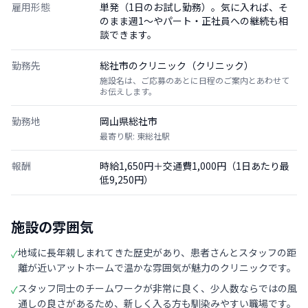
雇用形態
単発（1日のお試し勤務）。気に入れば、そ
のまま週1〜やパート・正社員への継続も相
談できます。
勤務先
総社市のクリニック（クリニック）
施設名は、ご応募のあとに日程のご案内とあわせて
お伝えします。
勤務地
岡山県総社市
最寄り駅: 東総社駅
報酬
時給1,650円＋交通費1,000円（1日あたり最
低9,250円）
施設の雰囲気
地域に長年親しまれてきた歴史があり、患者さんとスタッフの距
✓
離が近いアットホームで温かな雰囲気が魅力のクリニックです。
スタッフ同士のチームワークが非常に良く、少人数ならではの風
✓
通しの良さがあるため、新しく入る方も馴染みやすい職場です。