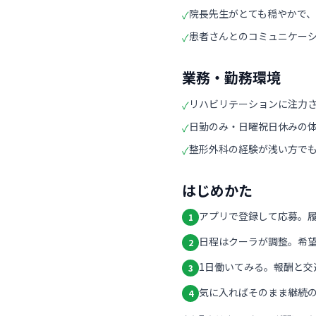
院長先生がとても穏やかで
✓
患者さんとのコミュニケー
✓
業務・勤務環境
リハビリテーションに注力
✓
日勤のみ・日曜祝日休みの
✓
整形外科の経験が浅い方で
✓
はじめかた
アプリで登録して応募。
1
日程はクーラが調整。希
2
1日働いてみる。報酬と交
3
気に入ればそのまま継続の
4