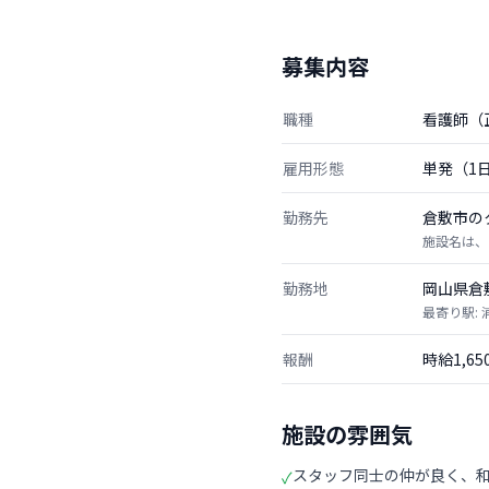
募集内容
職種
看護師（
雇用形態
単発（1
勤務先
倉敷市の
施設名は、
勤務地
岡山県倉
最寄り駅: 
報酬
時給1,6
施設の雰囲気
スタッフ同士の仲が良く、
✓