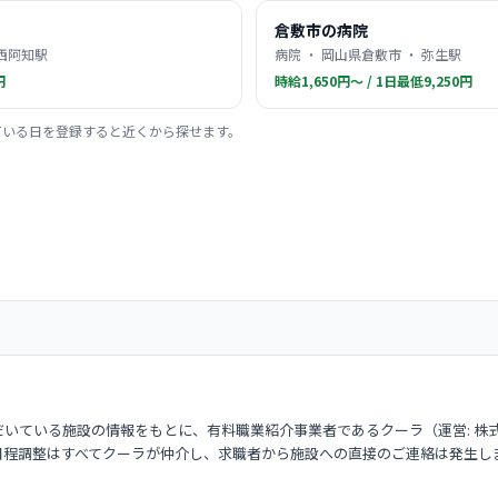
倉敷市の病院
 西阿知駅
病院 ・ 岡山県倉敷市 ・ 弥生駅
円
時給1,650円〜 / 1日最低9,250円
ている日を登録すると近くから探せます。
いている施設の情報をもとに、有料職業紹介事業者であるクーラ（運営: 株
日程調整はすべてクーラが仲介し、求職者から施設への直接のご連絡は発生し