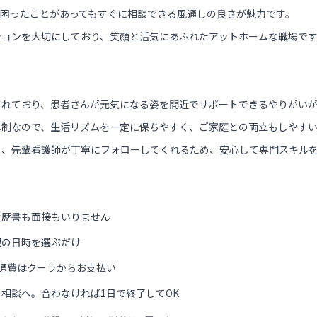
、困ったことがあってもすぐに相談できる風通しの良さが魅力です。
ションを大切にしており、笑顔と活気にあふれたアットホームな職場で
されており、患者さんが元気になる姿を間近でサポートできるやりがい
体制なので、生活リズムを一定に保ちやすく、ご家庭との両立もしやす
も、先輩看護師が丁寧にフォローしてくれるため、安心して専門スキル
履歴書も面接もいりません
望の日時を選ぶだけ
通費はクーラからお支払い
相談へ。合わなければ1日で終了してOK