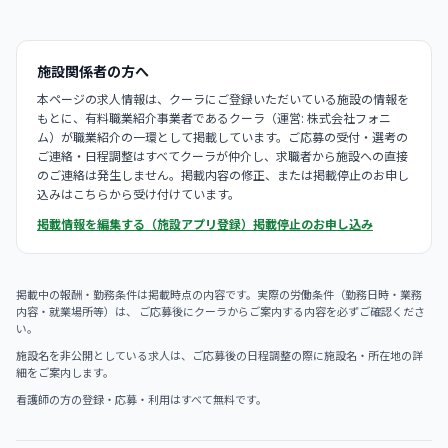
施設関係者の方へ
本ページの求人情報は、クーラにご登録いただいている施設の情報を
もとに、有料職業紹介事業者であるクーラ（運営: 株式会社フォニ
ム）が職業紹介の一環として掲載しています。ご応募の受付・選考の
ご連絡・日程調整はすべてクーラが仲介し、求職者から施設への直接
のご連絡は発生しません。掲載内容の修正、または掲載停止のお申し
込みはこちらから受け付けています。
掲載情報を編集する（施設アプリ登録）
掲載停止のお申し込み
掲載中の報酬・勤務条件は掲載時点の内容です。実際の労働条件（勤務日時・業務
内容・就業場所等）は、 ご応募後にクーラからご案内する内容を必ずご確認くださ
い。
施設名を非公開としている求人は、ご応募後の日程調整の際に施設名・所在地の詳
細をご案内します。
看護師の方の登録・応募・利用はすべて無料です。