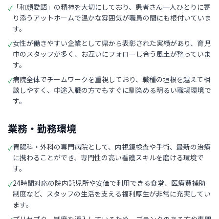
「和顔愛語」の精神を大切にしており、患者さん一人ひとりに寄
✓
り添うアットホームで温かな雰囲気が職員の間にも根付いていま
す。
女性が働きやすい企業として県から表彰された実績があり、育児
✓
中のスタッフが多く、お互いにフォローし合う風土が整っていま
す。
病院全体でチームワークを重視しており、職種の垣根を越えて相
✓
談しやすく、中途入職の方でもすぐに馴染める明るい職場環境で
す。
業務・勤務環境
胃腸科・外科の専門病院として、内視鏡検査や手術、最新の治療
✓
に携わることができ、専門性の高い看護スキルを磨ける環境で
す。
24時間対応の院内託児所や安価で利用できる食堂、医療費補助
✓
制度など、スタッフの生活を支える福利厚生が非常に充実してい
ます。