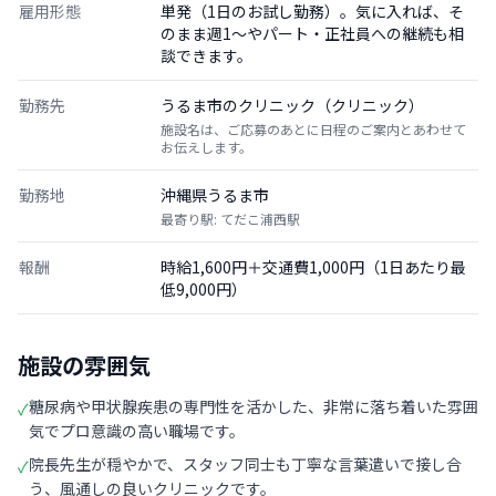
雇用形態
単発（1日のお試し勤務）。気に入れば、そ
のまま週1〜やパート・正社員への継続も相
談できます。
勤務先
うるま市のクリニック（クリニック）
施設名は、ご応募のあとに日程のご案内とあわせて
お伝えします。
勤務地
沖縄県うるま市
最寄り駅: てだこ浦西駅
報酬
時給1,600円＋交通費1,000円（1日あたり最
低9,000円）
施設の雰囲気
糖尿病や甲状腺疾患の専門性を活かした、非常に落ち着いた雰囲
✓
気でプロ意識の高い職場です。
院長先生が穏やかで、スタッフ同士も丁寧な言葉遣いで接し合
✓
う、風通しの良いクリニックです。