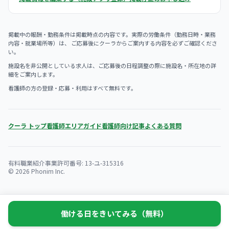
掲載中の報酬・勤務条件は掲載時点の内容です。実際の労働条件（勤務日時・業務
内容・就業場所等）は、 ご応募後にクーラからご案内する内容を必ずご確認くださ
い。
施設名を非公開としている求人は、ご応募後の日程調整の際に施設名・所在地の詳
細をご案内します。
看護師の方の登録・応募・利用はすべて無料です。
クーラ トップ
看護師エリアガイド
看護師向け記事
よくある質問
有料職業紹介事業許可番号: 13-ユ-315316
© 2026 Phonim Inc.
働ける日をきいてみる（無料）