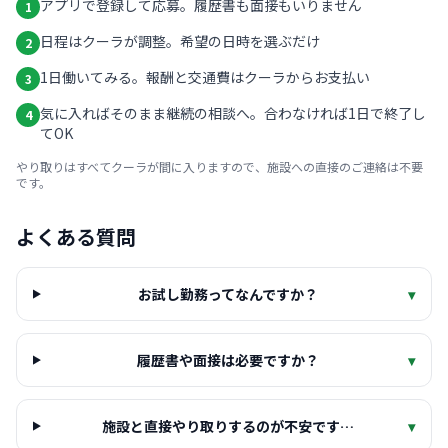
アプリで登録して応募。履歴書も面接もいりません
1
日程はクーラが調整。希望の日時を選ぶだけ
2
1日働いてみる。報酬と交通費はクーラからお支払い
3
気に入ればそのまま継続の相談へ。合わなければ1日で終了し
4
てOK
やり取りはすべてクーラが間に入りますので、施設への直接のご連絡は不要
です。
よくある質問
お試し勤務ってなんですか？
▾
履歴書や面接は必要ですか？
▾
施設と直接やり取りするのが不安です…
▾