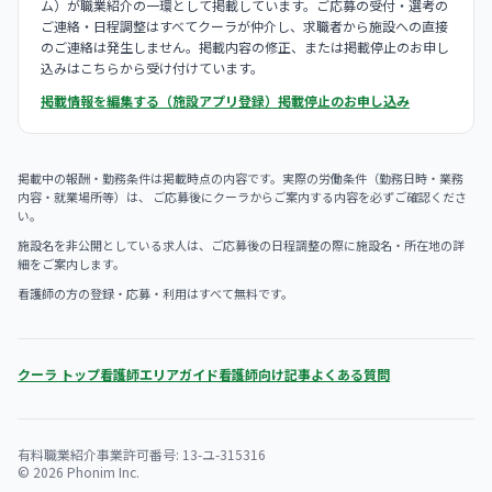
ム）が職業紹介の一環として掲載しています。ご応募の受付・選考の
ご連絡・日程調整はすべてクーラが仲介し、求職者から施設への直接
のご連絡は発生しません。掲載内容の修正、または掲載停止のお申し
込みはこちらから受け付けています。
掲載情報を編集する（施設アプリ登録）
掲載停止のお申し込み
掲載中の報酬・勤務条件は掲載時点の内容です。実際の労働条件（勤務日時・業務
内容・就業場所等）は、 ご応募後にクーラからご案内する内容を必ずご確認くださ
い。
施設名を非公開としている求人は、ご応募後の日程調整の際に施設名・所在地の詳
細をご案内します。
看護師の方の登録・応募・利用はすべて無料です。
クーラ トップ
看護師エリアガイド
看護師向け記事
よくある質問
有料職業紹介事業許可番号: 13-ユ-315316
© 2026 Phonim Inc.