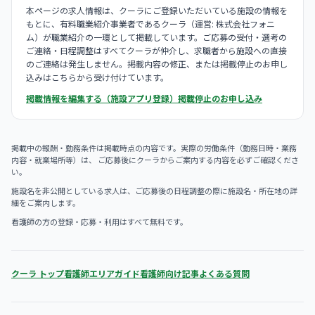
本ページの求人情報は、クーラにご登録いただいている施設の情報を
もとに、有料職業紹介事業者であるクーラ（運営: 株式会社フォニ
ム）が職業紹介の一環として掲載しています。ご応募の受付・選考の
ご連絡・日程調整はすべてクーラが仲介し、求職者から施設への直接
のご連絡は発生しません。掲載内容の修正、または掲載停止のお申し
込みはこちらから受け付けています。
掲載情報を編集する（施設アプリ登録）
掲載停止のお申し込み
掲載中の報酬・勤務条件は掲載時点の内容です。実際の労働条件（勤務日時・業務
内容・就業場所等）は、 ご応募後にクーラからご案内する内容を必ずご確認くださ
い。
施設名を非公開としている求人は、ご応募後の日程調整の際に施設名・所在地の詳
細をご案内します。
看護師の方の登録・応募・利用はすべて無料です。
クーラ トップ
看護師エリアガイド
看護師向け記事
よくある質問