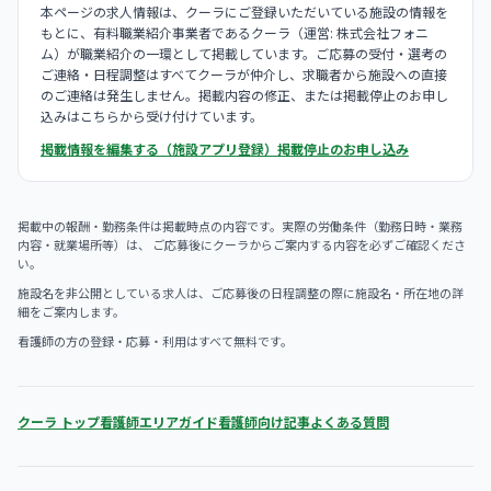
本ページの求人情報は、クーラにご登録いただいている施設の情報を
もとに、有料職業紹介事業者であるクーラ（運営: 株式会社フォニ
ム）が職業紹介の一環として掲載しています。ご応募の受付・選考の
ご連絡・日程調整はすべてクーラが仲介し、求職者から施設への直接
のご連絡は発生しません。掲載内容の修正、または掲載停止のお申し
込みはこちらから受け付けています。
掲載情報を編集する（施設アプリ登録）
掲載停止のお申し込み
掲載中の報酬・勤務条件は掲載時点の内容です。実際の労働条件（勤務日時・業務
内容・就業場所等）は、 ご応募後にクーラからご案内する内容を必ずご確認くださ
い。
施設名を非公開としている求人は、ご応募後の日程調整の際に施設名・所在地の詳
細をご案内します。
看護師の方の登録・応募・利用はすべて無料です。
クーラ トップ
看護師エリアガイド
看護師向け記事
よくある質問