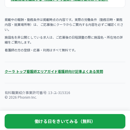
掲載中の報酬・勤務条件は掲載時点の内容です。実際の労働条件（勤務日時・業務
内容・就業場所等）は、 ご応募後にクーラからご案内する内容を必ずご確認くださ
い。
施設名を非公開としている求人は、ご応募後の日程調整の際に施設名・所在地の詳
細をご案内します。
看護師の方の登録・応募・利用はすべて無料です。
クーラ トップ
看護師エリアガイド
看護師向け記事
よくある質問
有料職業紹介事業許可番号: 13-ユ-315316
© 2026 Phonim Inc.
働ける日をきいてみる（無料）