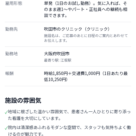
雇用形態
単発（1日のお試し勤務）。気に入れば、そ
のまま週1〜やパート・正社員への継続も相
談できます。
勤務先
吹田市のクリニック（クリニック）
施設名は、ご応募のあとに日程のご案内とあわせて
お伝えします。
勤務地
大阪府吹田市
最寄り駅: 江坂駅
報酬
時給1,850円＋交通費1,000円（1日あたり最
低10,250円）
施設の雰囲気
地域に根ざした温かい雰囲気で、患者さん一人ひとりに寄り添っ
✓
た看護を大切にしています。
院内は清潔感あふれるモダンな空間で、スタッフも気持ちよく働
✓
けるのが魅力です。