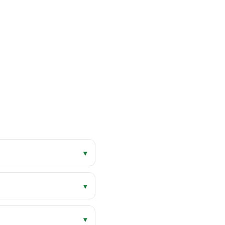
▾
▾
▾