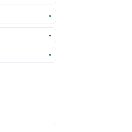
▾
▾
▾