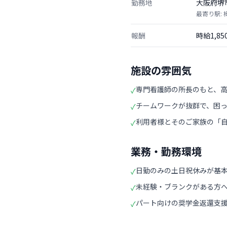
勤務地
大阪府堺
最寄り駅:
報酬
時給1,8
施設の雰囲気
専門看護師の所長のもと、
✓
チームワークが抜群で、困
✓
利用者様とそのご家族の「
✓
業務・勤務環境
日勤のみの土日祝休みが基
✓
未経験・ブランクがある方
✓
パート向けの奨学金返還支
✓