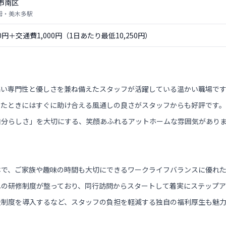
市南区
 栂・美木多駅
50円＋交通費1,000円（1日あたり最低10,250円）
高い専門性と優しさを兼ね備えたスタッフが活躍している温かい職場で
ったときにはすぐに助け合える風通しの良さがスタッフからも好評です。
自分らしさ」を大切にする、笑顔あふれるアットホームな雰囲気があり
本で、ご家族や趣味の時間も大切にできるワークライフバランスに優れ
への研修制度が整っており、同行訪問からスタートして着実にステップア
援制度を導入するなど、スタッフの負担を軽減する独自の福利厚生も魅