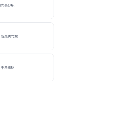
河内長野駅
 新森古市駅
 千鳥橋駅