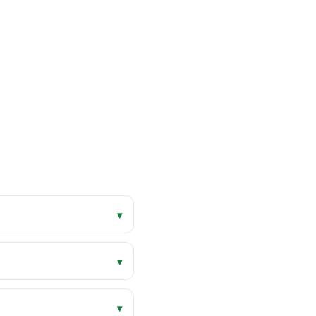
▾
▾
▾