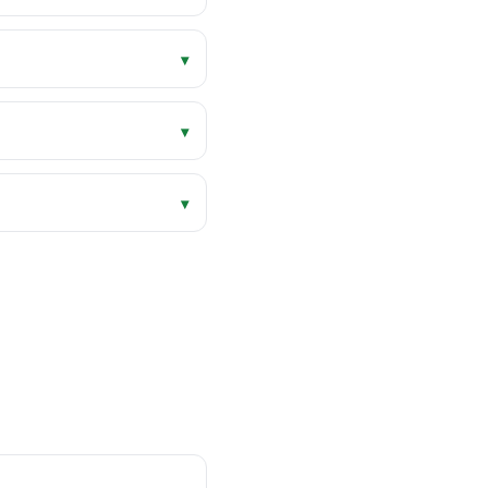
▾
▾
▾