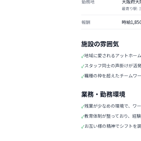
勤務地
大阪府大
最寄り駅: 
報酬
時給1,8
施設の雰囲気
地域に愛されるアットホー
✓
スタッフ同士の声掛けが活
✓
職種の枠を超えたチームワ
✓
業務・勤務環境
残業が少なめの環境で、ワ
✓
教育体制が整っており、経
✓
お互い様の精神でシフトを
✓