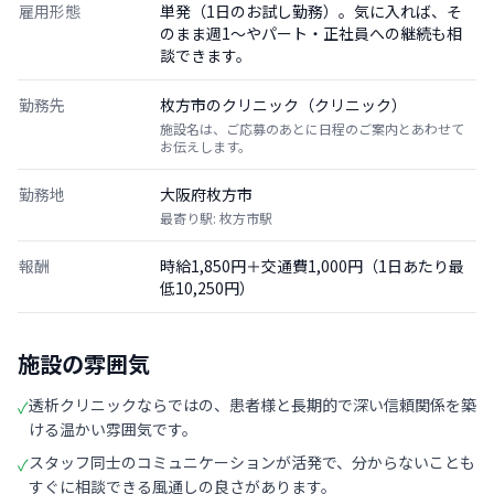
雇用形態
単発（1日のお試し勤務）。気に入れば、そ
のまま週1〜やパート・正社員への継続も相
談できます。
勤務先
枚方市のクリニック（クリニック）
施設名は、ご応募のあとに日程のご案内とあわせて
お伝えします。
勤務地
大阪府枚方市
最寄り駅: 枚方市駅
報酬
時給1,850円＋交通費1,000円（1日あたり最
低10,250円）
施設の雰囲気
透析クリニックならではの、患者様と長期的で深い信頼関係を築
✓
ける温かい雰囲気です。
スタッフ同士のコミュニケーションが活発で、分からないことも
✓
すぐに相談できる風通しの良さがあります。