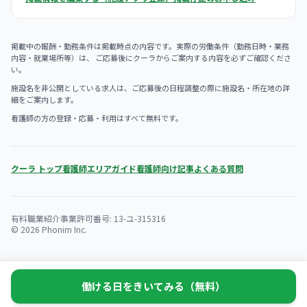
掲載中の報酬・勤務条件は掲載時点の内容です。実際の労働条件（勤務日時・業務
内容・就業場所等）は、 ご応募後にクーラからご案内する内容を必ずご確認くださ
い。
施設名を非公開としている求人は、ご応募後の日程調整の際に施設名・所在地の詳
細をご案内します。
看護師の方の登録・応募・利用はすべて無料です。
クーラ トップ
看護師エリアガイド
看護師向け記事
よくある質問
有料職業紹介事業許可番号: 13-ユ-315316
© 2026 Phonim Inc.
働ける日をきいてみる（無料）