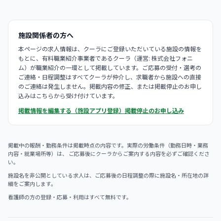
施設関係者の方へ
本ページの求人情報は、クーラにご登録いただいている施設の情報を
もとに、有料職業紹介事業者であるクーラ（運営: 株式会社フォニ
ム）が職業紹介の一環として掲載しています。ご応募の受付・選考の
ご連絡・日程調整はすべてクーラが仲介し、求職者から施設への直接
のご連絡は発生しません。掲載内容の修正、または掲載停止のお申し
込みはこちらから受け付けています。
掲載情報を編集する（施設アプリ登録）
掲載停止のお申し込み
掲載中の報酬・勤務条件は掲載時点の内容です。実際の労働条件（勤務日時・業務
内容・就業場所等）は、 ご応募後にクーラからご案内する内容を必ずご確認くださ
い。
施設名を非公開としている求人は、ご応募後の日程調整の際に施設名・所在地の詳
細をご案内します。
看護師の方の登録・応募・利用はすべて無料です。