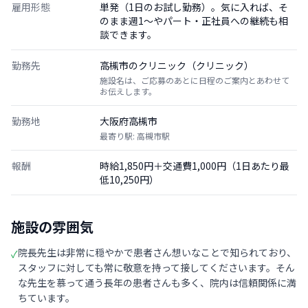
雇用形態
単発（1日のお試し勤務）。気に入れば、そ
のまま週1〜やパート・正社員への継続も相
談できます。
勤務先
高槻市のクリニック（クリニック）
施設名は、ご応募のあとに日程のご案内とあわせて
お伝えします。
勤務地
大阪府高槻市
最寄り駅: 高槻市駅
報酬
時給1,850円＋交通費1,000円（1日あたり最
低10,250円）
施設の雰囲気
院長先生は非常に穏やかで患者さん想いなことで知られており、
✓
スタッフに対しても常に敬意を持って接してくださいます。そん
な先生を慕って通う長年の患者さんも多く、院内は信頼関係に満
ちています。