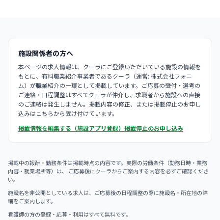
施設関係者の方へ
本ページの求人情報は、クーラにご登録いただいている施設の情報を
もとに、有料職業紹介事業者であるクーラ（運営: 株式会社フォニ
ム）が職業紹介の一環として掲載しています。ご応募の受付・選考の
ご連絡・日程調整はすべてクーラが仲介し、求職者から施設への直接
のご連絡は発生しません。掲載内容の修正、または掲載停止のお申し
込みはこちらから受け付けています。
掲載情報を編集する（施設アプリ登録）
掲載停止のお申し込み
掲載中の報酬・勤務条件は掲載時点の内容です。実際の労働条件（勤務日時・業務
内容・就業場所等）は、 ご応募後にクーラからご案内する内容を必ずご確認くださ
い。
施設名を非公開としている求人は、ご応募後の日程調整の際に施設名・所在地の詳
細をご案内します。
看護師の方の登録・応募・利用はすべて無料です。