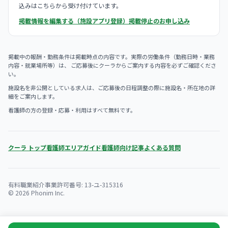
込みはこちらから受け付けています。
掲載情報を編集する（施設アプリ登録）
掲載停止のお申し込み
掲載中の報酬・勤務条件は掲載時点の内容です。実際の労働条件（勤務日時・業務
内容・就業場所等）は、 ご応募後にクーラからご案内する内容を必ずご確認くださ
い。
施設名を非公開としている求人は、ご応募後の日程調整の際に施設名・所在地の詳
細をご案内します。
看護師の方の登録・応募・利用はすべて無料です。
クーラ トップ
看護師エリアガイド
看護師向け記事
よくある質問
有料職業紹介事業許可番号: 13-ユ-315316
© 2026 Phonim Inc.