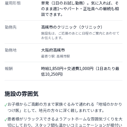
雇用形態
単発（1日のお試し勤務）。気に入れば、そ
のまま週1〜やパート・正社員への継続も相
談できます。
勤務先
高槻市のクリニック（クリニック）
施設名は、ご応募のあとに日程のご案内とあわせて
お伝えします。
勤務地
大阪府高槻市
最寄り駅: 高槻市駅
報酬
時給1,850円＋交通費1,000円（1日あたり最
低10,250円）
施設の雰囲気
お子様からご高齢の方まで家族ぐるみで通われる「地域のかかり
✓
つけ医」として、地元の方々に深く親しまれています。
患者様がリラックスできるようアットホームな雰囲気づくりを大
✓
切にしており、スタッフ間も温かいコミュニケーションが根付い