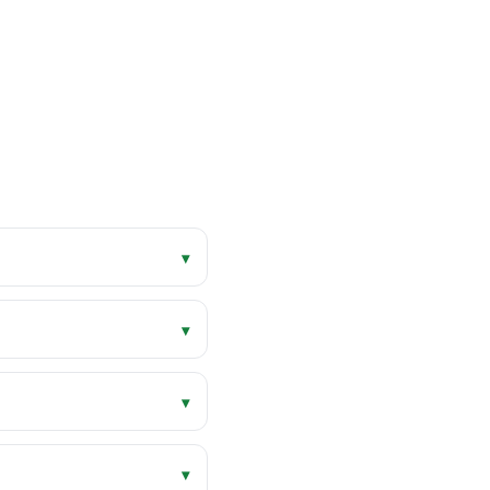
▾
▾
▾
▾