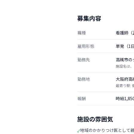
募集内容
職種
看護師（
雇用形態
単発（1
勤務先
高槻市の
施設名は、
勤務地
大阪府高
最寄り駅:
報酬
時給1,8
施設の雰囲気
地域のかかりつけ医として
✓