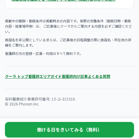
掲載中の報酬・勤務条件は掲載時点の内容です。実際の労働条件（勤務日時・業務
内容・就業場所等）は、 ご応募後にクーラからご案内する内容を必ずご確認くださ
い。
施設名を非公開としている求人は、ご応募後の日程調整の際に施設名・所在地の詳
細をご案内します。
看護師の方の登録・応募・利用はすべて無料です。
クーラ トップ
看護師エリアガイド
看護師向け記事
よくある質問
有料職業紹介事業許可番号: 13-ユ-315316
© 2026 Phonim Inc.
働ける日をきいてみる（無料）