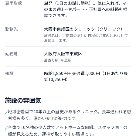
雇用形態
単発（1日のお試し勤務）。気に入れば、そ
のまま週1〜やパート・正社員への継続も相
談できます。
勤務先
大阪市東成区のクリニック（クリニック）
施設名は、ご応募のあとに日程のご案内とあわせて
お伝えします。
勤務地
大阪府大阪市東成区
最寄り駅: 今里駅
報酬
時給1,850円＋交通費1,000円（1日あたり最
低10,250円）
施設の雰囲気
地域密着型で40年以上の歴史があるクリニック。長年通われる患
✓
者様も多く、温かい交流が魅力です。
全体で10名強の少人数でアットホームな組織。スタッフ同士の
✓
顔が見えるため、連携が取りやすい職場です。