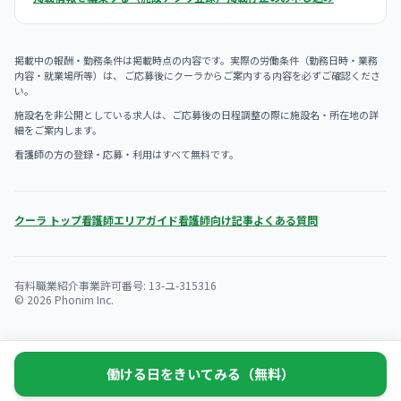
掲載中の報酬・勤務条件は掲載時点の内容です。実際の労働条件（勤務日時・業務
内容・就業場所等）は、 ご応募後にクーラからご案内する内容を必ずご確認くださ
い。
施設名を非公開としている求人は、ご応募後の日程調整の際に施設名・所在地の詳
細をご案内します。
看護師の方の登録・応募・利用はすべて無料です。
クーラ トップ
看護師エリアガイド
看護師向け記事
よくある質問
有料職業紹介事業許可番号: 13-ユ-315316
© 2026 Phonim Inc.
働ける日をきいてみる（無料）