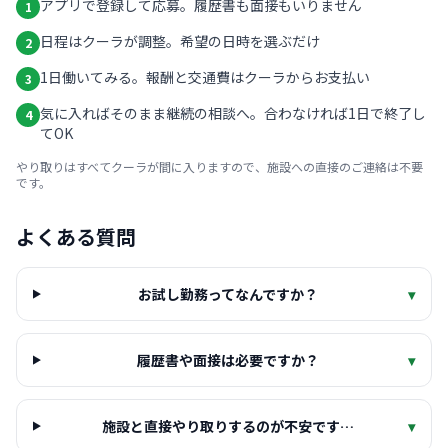
アプリで登録して応募。履歴書も面接もいりません
1
日程はクーラが調整。希望の日時を選ぶだけ
2
1日働いてみる。報酬と交通費はクーラからお支払い
3
気に入ればそのまま継続の相談へ。合わなければ1日で終了し
4
てOK
やり取りはすべてクーラが間に入りますので、施設への直接のご連絡は不要
です。
よくある質問
お試し勤務ってなんですか？
▾
履歴書や面接は必要ですか？
▾
施設と直接やり取りするのが不安です…
▾