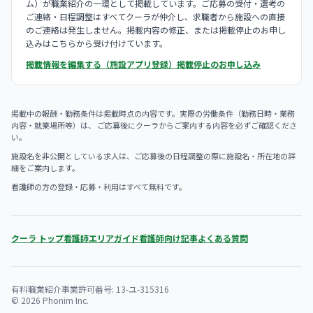
ム）が職業紹介の一環として掲載しています。ご応募の受付・選考の
ご連絡・日程調整はすべてクーラが仲介し、求職者から施設への直接
のご連絡は発生しません。掲載内容の修正、または掲載停止のお申し
込みはこちらから受け付けています。
掲載情報を編集する（施設アプリ登録）
掲載停止のお申し込み
掲載中の報酬・勤務条件は掲載時点の内容です。実際の労働条件（勤務日時・業務
内容・就業場所等）は、 ご応募後にクーラからご案内する内容を必ずご確認くださ
い。
施設名を非公開としている求人は、ご応募後の日程調整の際に施設名・所在地の詳
細をご案内します。
看護師の方の登録・応募・利用はすべて無料です。
クーラ トップ
看護師エリアガイド
看護師向け記事
よくある質問
有料職業紹介事業許可番号: 13-ユ-315316
© 2026 Phonim Inc.