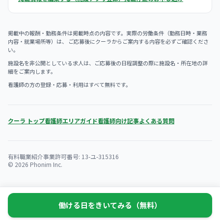
掲載中の報酬・勤務条件は掲載時点の内容です。実際の労働条件（勤務日時・業務
内容・就業場所等）は、 ご応募後にクーラからご案内する内容を必ずご確認くださ
い。
施設名を非公開としている求人は、ご応募後の日程調整の際に施設名・所在地の詳
細をご案内します。
看護師の方の登録・応募・利用はすべて無料です。
クーラ トップ
看護師エリアガイド
看護師向け記事
よくある質問
有料職業紹介事業許可番号: 13-ユ-315316
© 2026 Phonim Inc.
働ける日をきいてみる（無料）