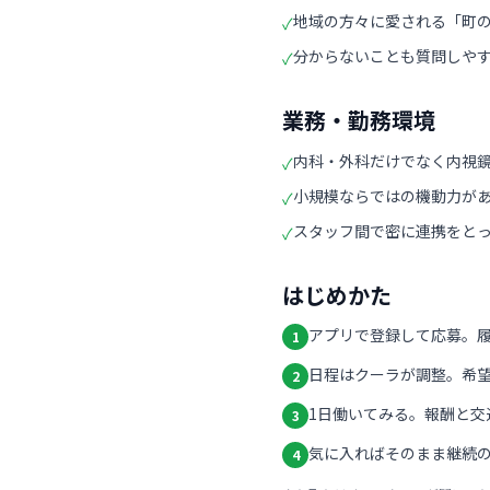
地域の方々に愛される「町
✓
分からないことも質問しや
✓
業務・勤務環境
内科・外科だけでなく内視
✓
小規模ならではの機動力が
✓
スタッフ間で密に連携をと
✓
はじめかた
アプリで登録して応募。
1
日程はクーラが調整。希
2
1日働いてみる。報酬と交
3
気に入ればそのまま継続の
4