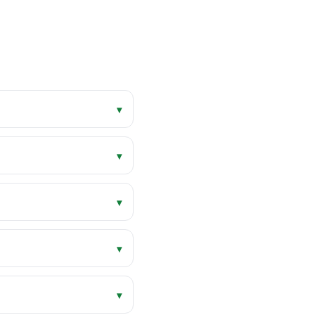
▾
▾
▾
▾
▾