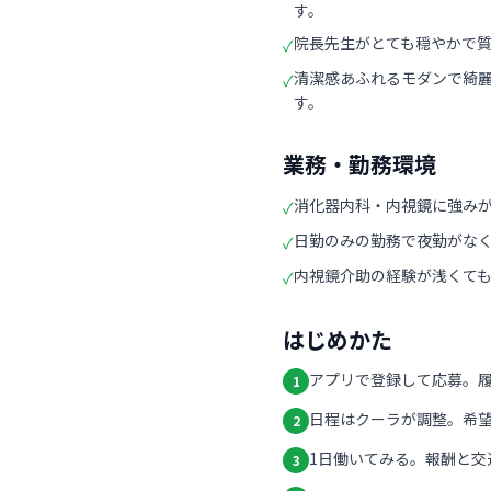
す。
院長先生がとても穏やかで
✓
清潔感あふれるモダンで綺
✓
す。
業務・勤務環境
消化器内科・内視鏡に強み
✓
日勤のみの勤務で夜勤がな
✓
内視鏡介助の経験が浅くて
✓
はじめかた
アプリで登録して応募。
1
日程はクーラが調整。希
2
1日働いてみる。報酬と交
3