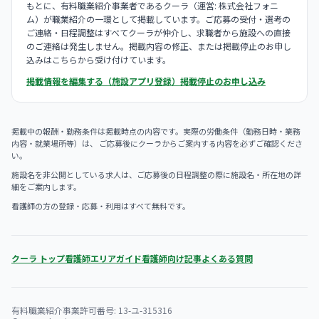
もとに、有料職業紹介事業者であるクーラ（運営: 株式会社フォニ
ム）が職業紹介の一環として掲載しています。ご応募の受付・選考の
ご連絡・日程調整はすべてクーラが仲介し、求職者から施設への直接
のご連絡は発生しません。掲載内容の修正、または掲載停止のお申し
込みはこちらから受け付けています。
掲載情報を編集する（施設アプリ登録）
掲載停止のお申し込み
掲載中の報酬・勤務条件は掲載時点の内容です。実際の労働条件（勤務日時・業務
内容・就業場所等）は、 ご応募後にクーラからご案内する内容を必ずご確認くださ
い。
施設名を非公開としている求人は、ご応募後の日程調整の際に施設名・所在地の詳
細をご案内します。
看護師の方の登録・応募・利用はすべて無料です。
クーラ トップ
看護師エリアガイド
看護師向け記事
よくある質問
有料職業紹介事業許可番号: 13-ユ-315316