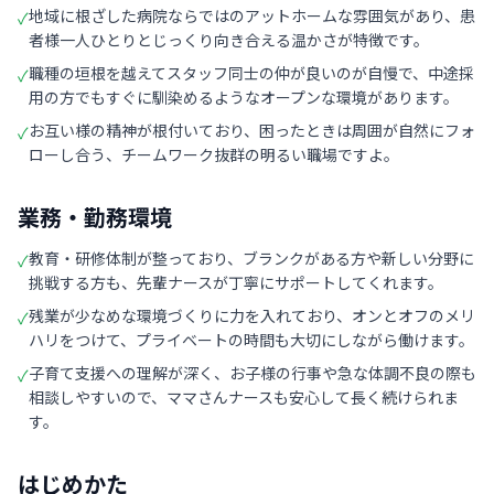
地域に根ざした病院ならではのアットホームな雰囲気があり、患
✓
者様一人ひとりとじっくり向き合える温かさが特徴です。
職種の垣根を越えてスタッフ同士の仲が良いのが自慢で、中途採
✓
用の方でもすぐに馴染めるようなオープンな環境があります。
お互い様の精神が根付いており、困ったときは周囲が自然にフォ
✓
ローし合う、チームワーク抜群の明るい職場ですよ。
業務・勤務環境
教育・研修体制が整っており、ブランクがある方や新しい分野に
✓
挑戦する方も、先輩ナースが丁寧にサポートしてくれます。
残業が少なめな環境づくりに力を入れており、オンとオフのメリ
✓
ハリをつけて、プライベートの時間も大切にしながら働けます。
子育て支援への理解が深く、お子様の行事や急な体調不良の際も
✓
相談しやすいので、ママさんナースも安心して長く続けられま
す。
はじめかた