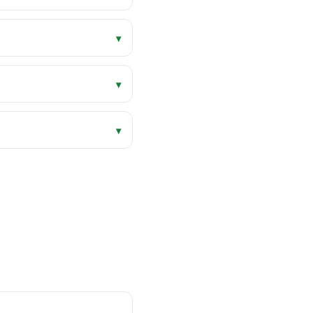
▾
▾
▾