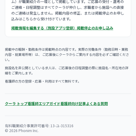
ム）が職業紹介の一環として掲載しています。ご応募の受付・選考の
ご連絡・日程調整はすべてクーラが仲介し、求職者から施設への直接
のご連絡は発生しません。掲載内容の修正、または掲載停止のお申し
込みはこちらから受け付けています。
掲載情報を編集する（施設アプリ登録）
掲載停止のお申し込み
掲載中の報酬・勤務条件は掲載時点の内容です。実際の労働条件（勤務日時・業務
内容・就業場所等）は、 ご応募後にクーラからご案内する内容を必ずご確認くださ
い。
施設名を非公開としている求人は、ご応募後の日程調整の際に施設名・所在地の詳
細をご案内します。
看護師の方の登録・応募・利用はすべて無料です。
クーラ トップ
看護師エリアガイド
看護師向け記事
よくある質問
有料職業紹介事業許可番号: 13-ユ-315316
© 2026 Phonim Inc.