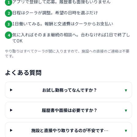
アプリで登録して応募。履歴書も面接もいりません
1
日程はクーラが調整。希望の日時を選ぶだけ
2
1日働いてみる。報酬と交通費はクーラからお支払い
3
気に入ればそのまま継続の相談へ。合わなければ1日で終了し
4
てOK
やり取りはすべてクーラが間に入りますので、施設への直接のご連絡は不要
です。
よくある質問
お試し勤務ってなんですか？
▾
履歴書や面接は必要ですか？
▾
施設と直接やり取りするのが不安です…
▾