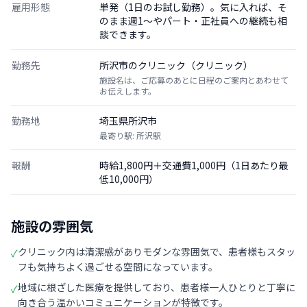
雇用形態
単発（1日のお試し勤務）。気に入れば、そ
のまま週1〜やパート・正社員への継続も相
談できます。
勤務先
所沢市のクリニック（クリニック）
施設名は、ご応募のあとに日程のご案内とあわせて
お伝えします。
勤務地
埼玉県所沢市
最寄り駅: 所沢駅
報酬
時給1,800円＋交通費1,000円（1日あたり最
低10,000円）
施設の雰囲気
クリニック内は清潔感がありモダンな雰囲気で、患者様もスタッ
✓
フも気持ちよく過ごせる空間になっています。
地域に根ざした医療を提供しており、患者様一人ひとりと丁寧に
✓
向き合う温かいコミュニケーションが特徴です。