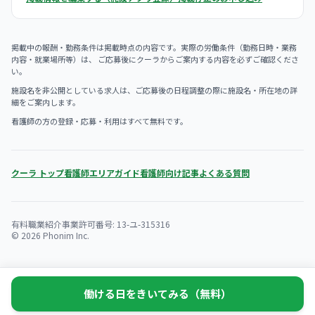
掲載中の報酬・勤務条件は掲載時点の内容です。実際の労働条件（勤務日時・業務
内容・就業場所等）は、 ご応募後にクーラからご案内する内容を必ずご確認くださ
い。
施設名を非公開としている求人は、ご応募後の日程調整の際に施設名・所在地の詳
細をご案内します。
看護師の方の登録・応募・利用はすべて無料です。
クーラ トップ
看護師エリアガイド
看護師向け記事
よくある質問
有料職業紹介事業許可番号: 13-ユ-315316
© 2026 Phonim Inc.
働ける日をきいてみる（無料）