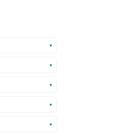
▾
▾
▾
▾
▾