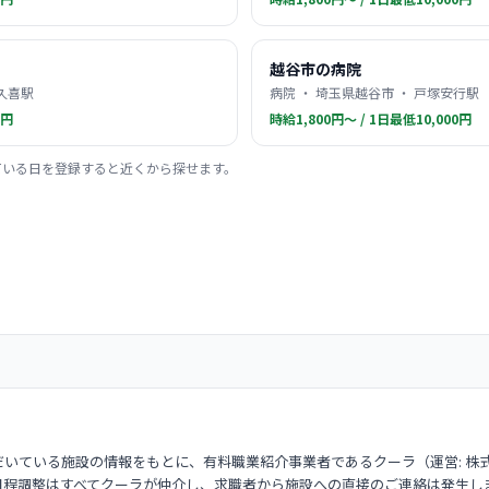
越谷市の病院
 久喜駅
病院 ・ 埼玉県越谷市 ・ 戸塚安行駅
0円
時給1,800円〜 / 1日最低10,000円
ている日を登録すると近くから探せます。
いている施設の情報をもとに、有料職業紹介事業者であるクーラ（運営: 株
日程調整はすべてクーラが仲介し、求職者から施設への直接のご連絡は発生し