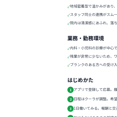
地域密着型で温かみがあり
✓
スタッフ同士の連携がスム
✓
院内は清潔感にあふれ、落
✓
業務・勤務環境
内科・小児科の診療が中心
✓
残業が非常に少ないため、
✓
ブランクのある方への受け
✓
はじめかた
アプリで登録して応募。
1
日程はクーラが調整。希
2
1日働いてみる。報酬と交
3