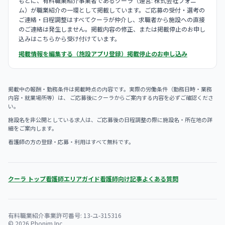
もとに、有料職業紹介事業者であるクーラ（運営: 株式会社フォニ
ム）が職業紹介の一環として掲載しています。ご応募の受付・選考の
ご連絡・日程調整はすべてクーラが仲介し、求職者から施設への直接
のご連絡は発生しません。掲載内容の修正、または掲載停止のお申し
込みはこちらから受け付けています。
掲載情報を編集する（施設アプリ登録）
掲載停止のお申し込み
掲載中の報酬・勤務条件は掲載時点の内容です。実際の労働条件（勤務日時・業務
内容・就業場所等）は、 ご応募後にクーラからご案内する内容を必ずご確認くださ
い。
施設名を非公開としている求人は、ご応募後の日程調整の際に施設名・所在地の詳
細をご案内します。
看護師の方の登録・応募・利用はすべて無料です。
クーラ トップ
看護師エリアガイド
看護師向け記事
よくある質問
有料職業紹介事業許可番号: 13-ユ-315316
© 2026 Phonim Inc.