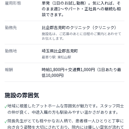
雇用形態
単発（1日のお試し勤務）。気に入れば、そ
のまま週1〜やパート・正社員への継続も相
談できます。
勤務先
比企郡吉見町のクリニック（クリニック）
施設名は、ご応募のあとに日程のご案内とあわせて
お伝えします。
勤務地
埼玉県比企郡吉見町
最寄り駅: 東松山駅
報酬
時給1,800円＋交通費1,000円（1日あたり最
低10,000円）
施設の雰囲気
地域に根差したアットホームな雰囲気が魅力です。スタッフ同士
✓
の仲が良く、中途入職の方も馴染みやすい温かさがあります。
院長先生がとても穏やかなお人柄で、患者様一人ひとりと丁寧に
✓
向き合う姿勢を大切にされており、院内には優しい空気が流れて