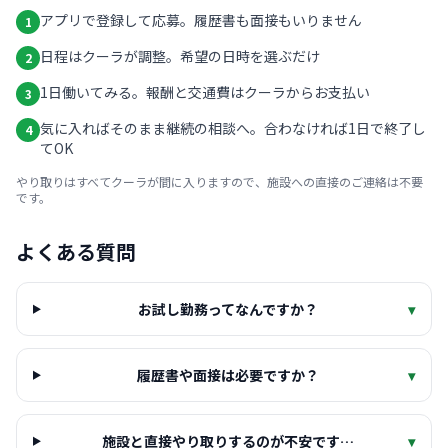
アプリで登録して応募。履歴書も面接もいりません
1
日程はクーラが調整。希望の日時を選ぶだけ
2
1日働いてみる。報酬と交通費はクーラからお支払い
3
気に入ればそのまま継続の相談へ。合わなければ1日で終了し
4
てOK
やり取りはすべてクーラが間に入りますので、施設への直接のご連絡は不要
です。
よくある質問
お試し勤務ってなんですか？
▾
履歴書や面接は必要ですか？
▾
施設と直接やり取りするのが不安です…
▾