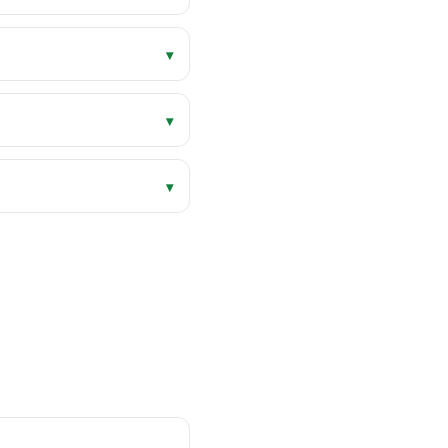
▾
▾
▾