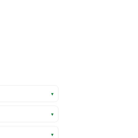
▾
▾
▾