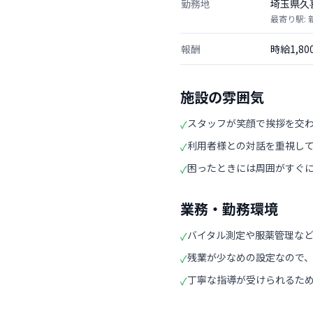
勤務地
埼玉県久
最寄り駅:
報酬
時給1,8
施設の雰囲気
スタッフが笑顔で挨拶を交
✓
利用者様との対話を重視し
✓
困ったときには周囲がすぐ
✓
業務・勤務環境
バイタル測定や服薬管理な
✓
残業が少なめの設定なので
✓
丁寧な指導が受けられるた
✓