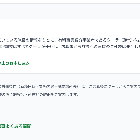
いている施設の情報をもとに、有料職業紹介事業者であるクーラ（運営: 株
日程調整はすべてクーラが仲介し、求職者から施設への直接のご連絡は発生し
停止のお申し込み
の労働条件（勤務日時・業務内容・就業場所等）は、 ご応募後にクーラからご案内
整の際に施設名・所在地の詳細をご案内します。
記事
よくある質問