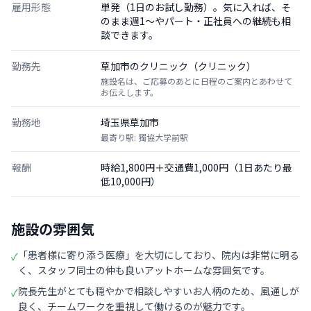
雇用形態
単発（1日のお試し勤務）。気に入れば、そ
のまま週1〜やパート・正社員への継続も相
談できます。
勤務先
草加市のクリニック（クリニック）
施設名は、ご応募のあとに日程のご案内とあわせて
お伝えします。
勤務地
埼玉県草加市
最寄り駅: 獨協大学前駅
報酬
時給1,800円＋交通費1,000円（1日あたり最
低10,000円）
施設の雰囲気
「患者様に寄り添う医療」を大切にしており、院内は非常に明る
✓
く、スタッフ同士の仲も良いアットホームな雰囲気です。
院長先生がとても穏やかで相談しやすいお人柄のため、風通しが
✓
良く、チームワークを重視して働けるのが魅力です。