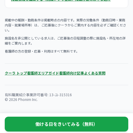
掲載中の報酬・勤務条件は掲載時点の内容です。実際の労働条件（勤務日時・業務
内容・就業場所等）は、 ご応募後にクーラからご案内する内容を必ずご確認くださ
い。
施設名を非公開としている求人は、ご応募後の日程調整の際に施設名・所在地の詳
細をご案内します。
看護師の方の登録・応募・利用はすべて無料です。
クーラ トップ
看護師エリアガイド
看護師向け記事
よくある質問
有料職業紹介事業許可番号: 13-ユ-315316
© 2026 Phonim Inc.
働ける日をきいてみる（無料）