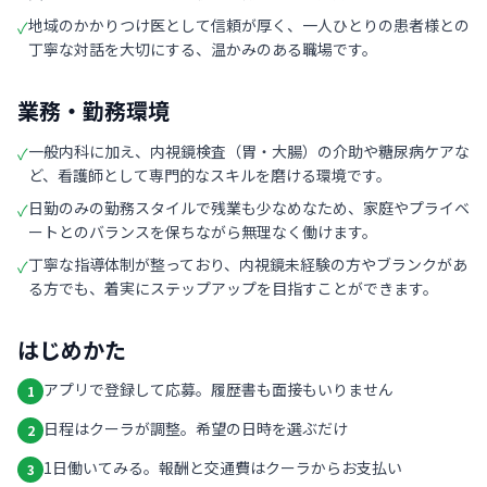
地域のかかりつけ医として信頼が厚く、一人ひとりの患者様との
✓
丁寧な対話を大切にする、温かみのある職場です。
業務・勤務環境
一般内科に加え、内視鏡検査（胃・大腸）の介助や糖尿病ケアな
✓
ど、看護師として専門的なスキルを磨ける環境です。
日勤のみの勤務スタイルで残業も少なめなため、家庭やプライベ
✓
ートとのバランスを保ちながら無理なく働けます。
丁寧な指導体制が整っており、内視鏡未経験の方やブランクがあ
✓
る方でも、着実にステップアップを目指すことができます。
はじめかた
アプリで登録して応募。履歴書も面接もいりません
1
日程はクーラが調整。希望の日時を選ぶだけ
2
1日働いてみる。報酬と交通費はクーラからお支払い
3