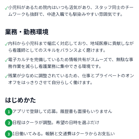
小児科があるため院内はいつも活気があり、スタッフ同士のチー
✓
ムワークも抜群で、中途入職でも馴染みやすい雰囲気です。
業務・勤務環境
内科から小児科まで幅広く対応しており、地域医療に貢献しなが
✓
ら看護師としてのスキルをバランスよく磨けます。
電子カルテを完備しているため情報共有がスムーズで、無駄な事
✓
務作業を減らし看護業務に集中できる環境です。
残業が少なめに調整されているため、仕事とプライベートのオン
✓
オフをはっきりさせて自分らしく働けます。
はじめかた
アプリで登録して応募。履歴書も面接もいりません
1
日程はクーラが調整。希望の日時を選ぶだけ
2
1日働いてみる。報酬と交通費はクーラからお支払い
3