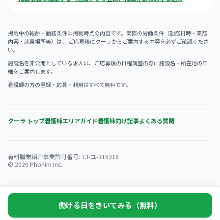
掲載中の報酬・勤務条件は掲載時点の内容です。実際の労働条件（勤務日時・業務
内容・就業場所等）は、 ご応募後にクーラからご案内する内容を必ずご確認くださ
い。
施設名を非公開としている求人は、ご応募後の日程調整の際に施設名・所在地の詳
細をご案内します。
看護師の方の登録・応募・利用はすべて無料です。
クーラ トップ
看護師エリアガイド
看護師向け記事
よくある質問
有料職業紹介事業許可番号: 13-ユ-315316
© 2026 Phonim Inc.
働ける日をきいてみる（無料）