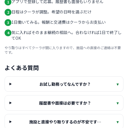
アプリで登録して応募。履歴書も面接もいりません
1
日程はクーラが調整。希望の日時を選ぶだけ
2
1日働いてみる。報酬と交通費はクーラからお支払い
3
気に入ればそのまま継続の相談へ。合わなければ1日で終了し
4
てOK
やり取りはすべてクーラが間に入りますので、施設への直接のご連絡は不要
です。
よくある質問
お試し勤務ってなんですか？
▾
履歴書や面接は必要ですか？
▾
施設と直接やり取りするのが不安です…
▾