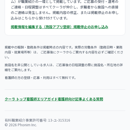
ム）が職業紹介の一環として掲載しています。ご応募の受付・選考の
ご連絡・日程調整はすべてクーラが仲介し、求職者から施設への直接
のご連絡は発生しません。掲載内容の修正、または掲載停止のお申し
込みはこちらから受け付けています。
掲載情報を編集する（施設アプリ登録）
掲載停止のお申し込み
掲載中の報酬・勤務条件は掲載時点の内容です。実際の労働条件（勤務日時・業務
内容・就業場所等）は、 ご応募後にクーラからご案内する内容を必ずご確認くださ
い。
施設名を非公開としている求人は、ご応募後の日程調整の際に施設名・所在地の詳
細をご案内します。
看護師の方の登録・応募・利用はすべて無料です。
クーラ トップ
看護師エリアガイド
看護師向け記事
よくある質問
有料職業紹介事業許可番号: 13-ユ-315316
© 2026 Phonim Inc.