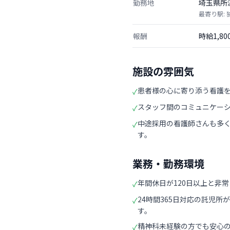
勤務地
埼玉県所
最寄り駅:
報酬
時給1,8
施設の雰囲気
患者様の心に寄り添う看護
✓
スタッフ間のコミュニケー
✓
中途採用の看護師さんも多
✓
す。
業務・勤務環境
年間休日が120日以上と非
✓
24時間365日対応の託児
✓
す。
精神科未経験の方でも安心
✓