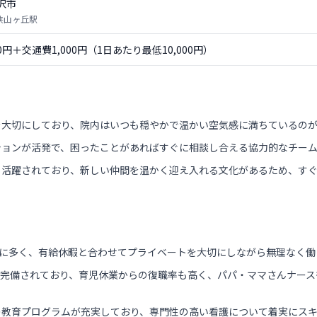
沢市
 狭山ヶ丘駅
00円＋交通費1,000円（1日あたり最低10,000円）
を大切にしており、院内はいつも穏やかで温かい空気感に満ちているの
ションが活発で、困ったことがあればすぐに相談し合える協力的なチーム
く活躍されており、新しい仲間を温かく迎え入れる文化があるため、す
常に多く、有給休暇と合わせてプライベートを大切にしながら無理なく
所が完備されており、育児休業からの復職率も高く、パパ・ママさんナー
の教育プログラムが充実しており、専門性の高い看護について着実にス