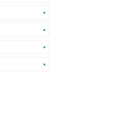
▾
▾
▾
▾