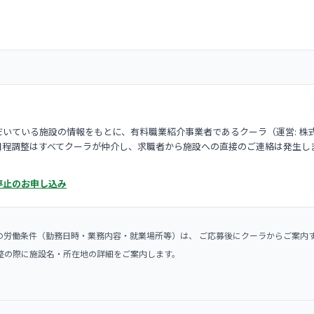
いている施設の情報をもとに、有料職業紹介事業者であるクーラ（運営: 株
日程調整はすべてクーラが仲介し、求職者から施設への直接のご連絡は発生し
停止のお申し込み
の労働条件（勤務日時・業務内容・就業場所等）は、 ご応募後にクーラからご案内
整の際に施設名・所在地の詳細をご案内します。