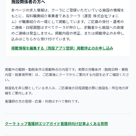
施設関係者の方へ
本ページの求人情報は、クーラにご登録いただいている施設の情報を
もとに、有料職業紹介事業者であるクーラ（運営: 株式会社フォニ
ム）が職業紹介の一環として掲載しています。ご応募の受付・選考の
ご連絡・日程調整はすべてクーラが仲介し、求職者から施設への直接
のご連絡は発生しません。掲載内容の修正、または掲載停止のお申し
込みはこちらから受け付けています。
掲載情報を編集する（施設アプリ登録）
掲載停止のお申し込み
掲載中の報酬・勤務条件は掲載時点の内容です。実際の労働条件（勤務日時・業務
内容・就業場所等）は、 ご応募後にクーラからご案内する内容を必ずご確認くださ
い。
施設名を非公開としている求人は、ご応募後の日程調整の際に施設名・所在地の詳
細をご案内します。
看護師の方の登録・応募・利用はすべて無料です。
クーラ トップ
看護師エリアガイド
看護師向け記事
よくある質問