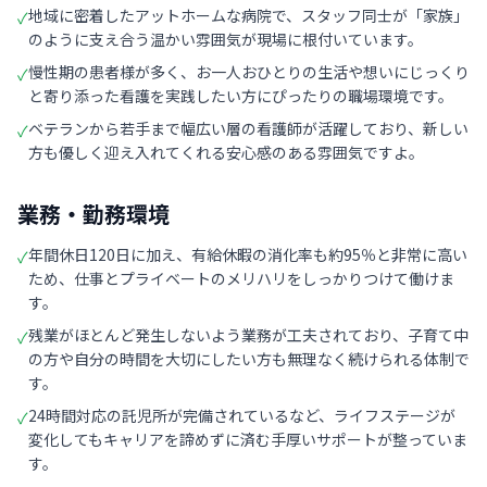
地域に密着したアットホームな病院で、スタッフ同士が「家族」
✓
のように支え合う温かい雰囲気が現場に根付いています。
慢性期の患者様が多く、お一人おひとりの生活や想いにじっくり
✓
と寄り添った看護を実践したい方にぴったりの職場環境です。
ベテランから若手まで幅広い層の看護師が活躍しており、新しい
✓
方も優しく迎え入れてくれる安心感のある雰囲気ですよ。
業務・勤務環境
年間休日120日に加え、有給休暇の消化率も約95％と非常に高い
✓
ため、仕事とプライベートのメリハリをしっかりつけて働けま
す。
残業がほとんど発生しないよう業務が工夫されており、子育て中
✓
の方や自分の時間を大切にしたい方も無理なく続けられる体制で
す。
24時間対応の託児所が完備されているなど、ライフステージが
✓
変化してもキャリアを諦めずに済む手厚いサポートが整っていま
す。