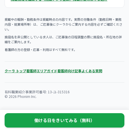
掲載中の報酬・勤務条件は掲載時点の内容です。実際の労働条件（勤務日時・業務
内容・就業場所等）は、 ご応募後にクーラからご案内する内容を必ずご確認くださ
い。
施設名を非公開としている求人は、ご応募後の日程調整の際に施設名・所在地の詳
細をご案内します。
看護師の方の登録・応募・利用はすべて無料です。
クーラ トップ
看護師エリアガイド
看護師向け記事
よくある質問
有料職業紹介事業許可番号: 13-ユ-315316
© 2026 Phonim Inc.
働ける日をきいてみる（無料）