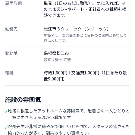
雇用形態
単発（1日のお試し勤務）。気に入れば、そ
のまま週1〜やパート・正社員への継続も相
談できます。
勤務先
松江市のクリニック（クリニック）
施設名は、ご応募のあとに日程のご案内とあわせて
お伝えします。
勤務地
島根県松江市
最寄り駅: 松江駅
報酬
時給1,600円＋交通費1,000円（1日あたり最
低9,000円）
施設の雰囲気
地域に根差したアットホームな雰囲気で、患者さん一人ひとりと
✓
丁寧に向き合える温かい職場です。
院長先生が非常に穏やかで優しいと評判で、スタッフの皆さんも
✓
協力的な方が多く、馴染みやすい環境です。