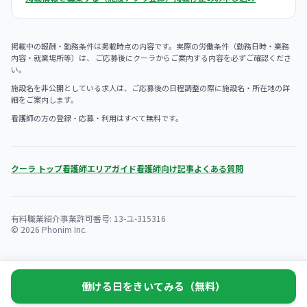
掲載中の報酬・勤務条件は掲載時点の内容です。実際の労働条件（勤務日時・業務
内容・就業場所等）は、 ご応募後にクーラからご案内する内容を必ずご確認くださ
い。
施設名を非公開としている求人は、ご応募後の日程調整の際に施設名・所在地の詳
細をご案内します。
看護師の方の登録・応募・利用はすべて無料です。
クーラ トップ
看護師エリアガイド
看護師向け記事
よくある質問
有料職業紹介事業許可番号: 13-ユ-315316
© 2026 Phonim Inc.
働ける日をきいてみる（無料）