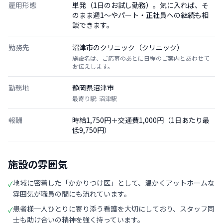
雇用形態
単発（1日のお試し勤務）。気に入れば、そ
のまま週1〜やパート・正社員への継続も相
談できます。
勤務先
沼津市のクリニック（クリニック）
施設名は、ご応募のあとに日程のご案内とあわせて
お伝えします。
勤務地
静岡県沼津市
最寄り駅: 沼津駅
報酬
時給1,750円＋交通費1,000円（1日あたり最
低9,750円）
施設の雰囲気
地域に密着した「かかりつけ医」として、温かくアットホームな
✓
雰囲気が職員の間にも流れています。
患者様一人ひとりに寄り添う看護を大切にしており、スタッフ同
✓
士も助け合いの精神を強く持っています。