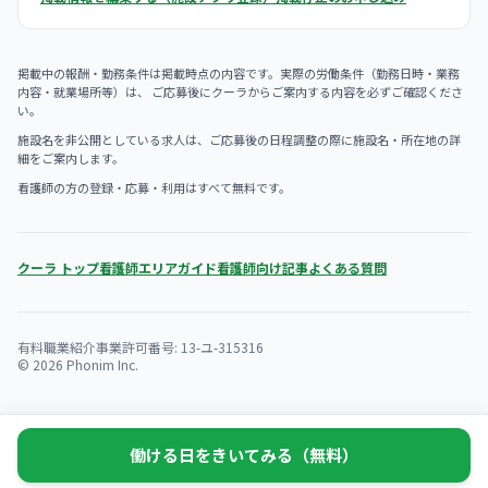
掲載中の報酬・勤務条件は掲載時点の内容です。実際の労働条件（勤務日時・業務
内容・就業場所等）は、 ご応募後にクーラからご案内する内容を必ずご確認くださ
い。
施設名を非公開としている求人は、ご応募後の日程調整の際に施設名・所在地の詳
細をご案内します。
看護師の方の登録・応募・利用はすべて無料です。
クーラ トップ
看護師エリアガイド
看護師向け記事
よくある質問
有料職業紹介事業許可番号: 13-ユ-315316
© 2026 Phonim Inc.
働ける日をきいてみる（無料）