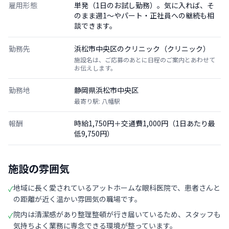
雇用形態
単発（1日のお試し勤務）。気に入れば、そ
のまま週1〜やパート・正社員への継続も相
談できます。
勤務先
浜松市中央区のクリニック（クリニック）
施設名は、ご応募のあとに日程のご案内とあわせて
お伝えします。
勤務地
静岡県浜松市中央区
最寄り駅: 八幡駅
報酬
時給1,750円＋交通費1,000円（1日あたり最
低9,750円）
施設の雰囲気
地域に長く愛されているアットホームな眼科医院で、患者さんと
✓
の距離が近く温かい雰囲気の職場です。
院内は清潔感があり整理整頓が行き届いているため、スタッフも
✓
気持ちよく業務に専念できる環境が整っています。