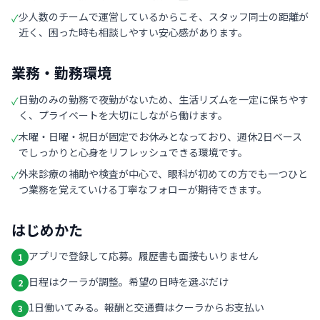
少人数のチームで運営しているからこそ、スタッフ同士の距離が
✓
近く、困った時も相談しやすい安心感があります。
業務・勤務環境
日勤のみの勤務で夜勤がないため、生活リズムを一定に保ちやす
✓
く、プライベートを大切にしながら働けます。
木曜・日曜・祝日が固定でお休みとなっており、週休2日ベース
✓
でしっかりと心身をリフレッシュできる環境です。
外来診療の補助や検査が中心で、眼科が初めての方でも一つひと
✓
つ業務を覚えていける丁寧なフォローが期待できます。
はじめかた
アプリで登録して応募。履歴書も面接もいりません
1
日程はクーラが調整。希望の日時を選ぶだけ
2
1日働いてみる。報酬と交通費はクーラからお支払い
3