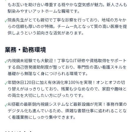
もお互いを助け合い尊重する穏やかな空気感が魅力。新人さんも
馴染みやすいアットホームな職場です。
院長先生がとても親切で丁寧な診察を行っており、地域の方々か
✓
らの信頼も厚いのが特徴。チーム一丸となって質の高い医療を提
供しようという前向きな活気があります。
業務・勤務環境
内視鏡未経験でも大歓迎！丁寧なOJT研修や資格取得をサポート
✓
する自己啓発援助制度が整っており、専門性の高い看護スキルを
基礎から無理なく身につけられる環境です。
年間休日120日に加え有休消化率100％を実現！オンとオフの切
✓
り替えがはっきりしており、残業も少なめなので、家庭や趣味と
の両立を大切にしたい方にぴったりです。
AI搭載の最新鋭内視鏡システムなど最新設備が充実！事務作業の
✓
デジタル化も進んでいるため、煩雑な書類仕事に追われることな
く看護業務にしっかり集中できます。