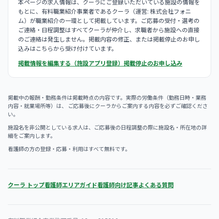
本ページの求人情報は、クーラにご登録いただいている施設の情報を
もとに、有料職業紹介事業者であるクーラ（運営: 株式会社フォニ
ム）が職業紹介の一環として掲載しています。ご応募の受付・選考の
ご連絡・日程調整はすべてクーラが仲介し、求職者から施設への直接
のご連絡は発生しません。掲載内容の修正、または掲載停止のお申し
込みはこちらから受け付けています。
掲載情報を編集する（施設アプリ登録）
掲載停止のお申し込み
掲載中の報酬・勤務条件は掲載時点の内容です。実際の労働条件（勤務日時・業務
内容・就業場所等）は、 ご応募後にクーラからご案内する内容を必ずご確認くださ
い。
施設名を非公開としている求人は、ご応募後の日程調整の際に施設名・所在地の詳
細をご案内します。
看護師の方の登録・応募・利用はすべて無料です。
クーラ トップ
看護師エリアガイド
看護師向け記事
よくある質問