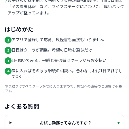
お子さんが就学前まで利用できる時短勤務制度や、年間5日間の
✓
「子の看護休暇」など、ライフステージに合わせた手厚いバック
アップが整っています。
はじめかた
アプリで登録して応募。履歴書も面接もいりません
1
日程はクーラが調整。希望の日時を選ぶだけ
2
1日働いてみる。報酬と交通費はクーラからお支払い
3
気に入ればそのまま継続の相談へ。合わなければ1日で終了し
4
てOK
やり取りはすべてクーラが間に入りますので、施設への直接のご連絡は不要
です。
よくある質問
お試し勤務ってなんですか？
▾