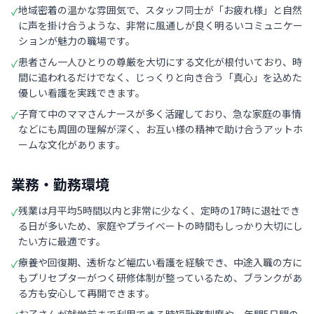
地域密着の温かな雰囲気で、スタッフ同士が「お疲れ様」と自然
✓
に声を掛け合うような、非常に風通しが良く明るいコミュニケー
ションが魅力の職場です。
患者さん一人ひとりの尊厳を大切にする文化が根付いており、時
✓
間に追われるだけでなく、じっくりと向き合う「真心」を込めた
優しい看護を実践できます。
子育て中のママさんナースが多く活躍しており、急な家庭の事情
✓
などにも周囲の理解が深く、お互い様の精神で助け合うアットホ
ームな文化があります。
業務・勤務環境
残業は月平均5時間以内と非常に少なく、定時の17時に退社でき
✓
る日が多いため、家庭やプライベートの時間もしっかり大切にし
たい方に最適です。
療養や回復期、透析など幅広い看護を経験でき、中途入職の方に
✓
もプリセプターがつく研修体制が整っているため、ブランクがあ
る方も安心して再開できます。