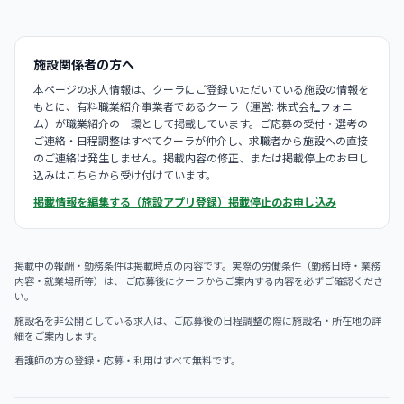
施設関係者の方へ
本ページの求人情報は、クーラにご登録いただいている施設の情報を
もとに、有料職業紹介事業者であるクーラ（運営: 株式会社フォニ
ム）が職業紹介の一環として掲載しています。ご応募の受付・選考の
ご連絡・日程調整はすべてクーラが仲介し、求職者から施設への直接
のご連絡は発生しません。掲載内容の修正、または掲載停止のお申し
込みはこちらから受け付けています。
掲載情報を編集する（施設アプリ登録）
掲載停止のお申し込み
掲載中の報酬・勤務条件は掲載時点の内容です。実際の労働条件（勤務日時・業務
内容・就業場所等）は、 ご応募後にクーラからご案内する内容を必ずご確認くださ
い。
施設名を非公開としている求人は、ご応募後の日程調整の際に施設名・所在地の詳
細をご案内します。
看護師の方の登録・応募・利用はすべて無料です。