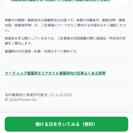
掲載中の報酬・勤務条件は掲載時点の内容です。実際の労働条件（勤務日時・業務
内容・就業場所等）は、 ご応募後にクーラからご案内する内容を必ずご確認くださ
い。
施設名を非公開としている求人は、ご応募後の日程調整の際に施設名・所在地の詳
細をご案内します。
看護師の方の登録・応募・利用はすべて無料です。
クーラ トップ
看護師エリアガイド
看護師向け記事
よくある質問
有料職業紹介事業許可番号: 13-ユ-315316
© 2026 Phonim Inc.
働ける日をきいてみる（無料）