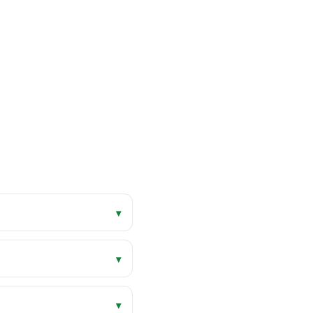
▾
▾
▾