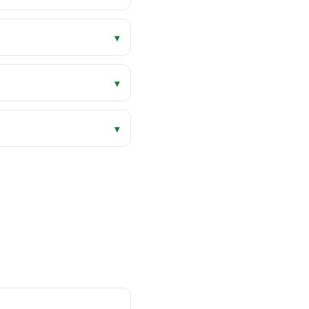
▾
▾
▾