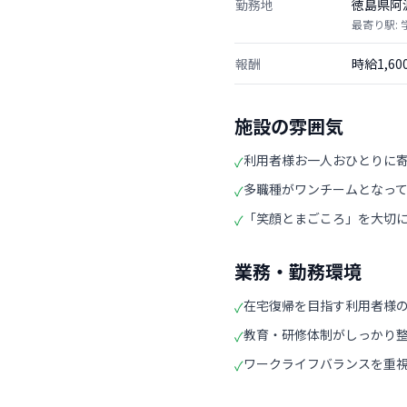
勤務地
徳島県阿
最寄り駅: 
報酬
時給1,6
施設の雰囲気
利用者様お一人おひとりに
✓
多職種がワンチームとなっ
✓
「笑顔とまごころ」を大切
✓
業務・勤務環境
在宅復帰を目指す利用者様
✓
教育・研修体制がしっかり
✓
ワークライフバランスを重
✓