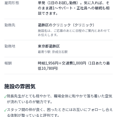
雇用形態
単発（1日のお試し勤務）。気に入れば、そ
のまま週1〜やパート・正社員への継続も相
談できます。
勤務先
葛飾区のクリニック（クリニック）
施設名は、ご応募のあとに日程のご案内とあわせて
お伝えします。
勤務地
東京都葛飾区
最寄り駅: 京成立石駅
報酬
時給1,956円＋交通費1,000円（1日あたり最
低10,780円）
施設の雰囲気
院長先生がとても穏やかで、職場全体に和やかで落ち着いた空気
✓
が流れているのが魅力です。
スタッフ間の仲が良く、困ったときにはお互いにフォローし合え
✓
る体制が整っていると評判です。