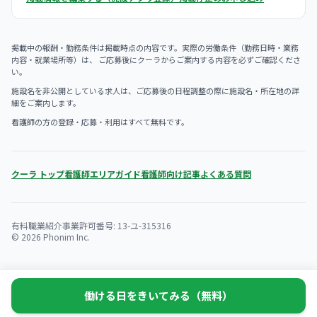
掲載中の報酬・勤務条件は掲載時点の内容です。実際の労働条件（勤務日時・業務
内容・就業場所等）は、 ご応募後にクーラからご案内する内容を必ずご確認くださ
い。
施設名を非公開としている求人は、ご応募後の日程調整の際に施設名・所在地の詳
細をご案内します。
看護師の方の登録・応募・利用はすべて無料です。
クーラ トップ
看護師エリアガイド
看護師向け記事
よくある質問
有料職業紹介事業許可番号: 13-ユ-315316
© 2026 Phonim Inc.
働ける日をきいてみる（無料）