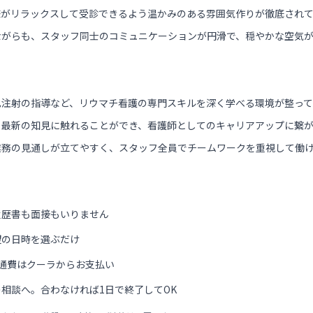
様がリラックスして受診できるよう温かみのある雰囲気作りが徹底され
ながらも、スタッフ同士のコミュニケーションが円滑で、穏やかな空気
己注射の指導など、リウマチ看護の専門スキルを深く学べる環境が整って
、最新の知見に触れることができ、看護師としてのキャリアアップに繋
業務の見通しが立てやすく、スタッフ全員でチームワークを重視して働
履歴書も面接もいりません
望の日時を選ぶだけ
通費はクーラからお支払い
相談へ。合わなければ1日で終了してOK