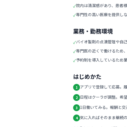
院内は清潔感があり、患者
✓
専門性の高い医療を提供し
✓
業務・勤務環境
バイオ製剤の点滴管理や自
✓
専門医の近くで働けるため
✓
予約制を導入しているため
✓
はじめかた
アプリで登録して応募。
1
日程はクーラが調整。希
2
1日働いてみる。報酬と交
3
気に入ればそのまま継続の
4