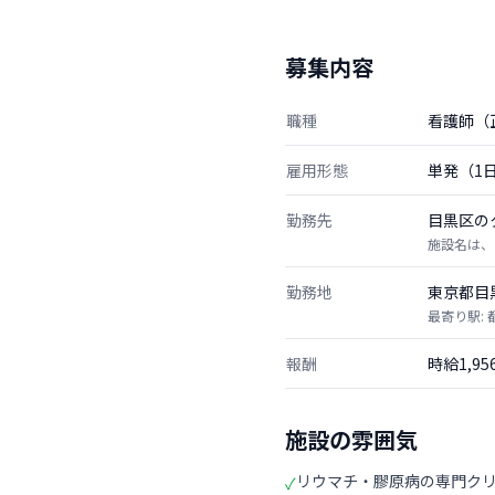
募集内容
職種
看護師（
雇用形態
単発（1
勤務先
目黒区の
施設名は、
勤務地
東京都目
最寄り駅:
報酬
時給1,9
施設の雰囲気
リウマチ・膠原病の専門ク
✓