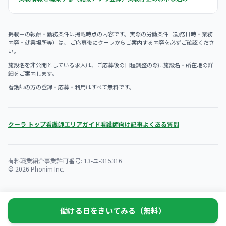
掲載中の報酬・勤務条件は掲載時点の内容です。実際の労働条件（勤務日時・業務
内容・就業場所等）は、 ご応募後にクーラからご案内する内容を必ずご確認くださ
い。
施設名を非公開としている求人は、ご応募後の日程調整の際に施設名・所在地の詳
細をご案内します。
看護師の方の登録・応募・利用はすべて無料です。
クーラ トップ
看護師エリアガイド
看護師向け記事
よくある質問
有料職業紹介事業許可番号: 13-ユ-315316
© 2026 Phonim Inc.
働ける日をきいてみる（無料）