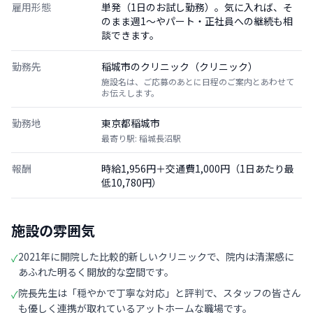
雇用形態
単発（1日のお試し勤務）。気に入れば、そ
のまま週1〜やパート・正社員への継続も相
談できます。
勤務先
稲城市のクリニック（クリニック）
施設名は、ご応募のあとに日程のご案内とあわせて
お伝えします。
勤務地
東京都稲城市
最寄り駅: 稲城長沼駅
報酬
時給1,956円＋交通費1,000円（1日あたり最
低10,780円）
施設の雰囲気
2021年に開院した比較的新しいクリニックで、院内は清潔感に
✓
あふれた明るく開放的な空間です。
院長先生は「穏やかで丁寧な対応」と評判で、スタッフの皆さん
✓
も優しく連携が取れているアットホームな職場です。