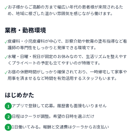
お子様からご高齢の方まで幅広い年代の患者様が来院されるた
✓
め、地域に根ざした温かい雰囲気を感じながら働けます。
業務・勤務環境
皮膚科・小児皮膚科が中心で、診察介助や軟膏の塗布指導など看
✓
護師の専門性をしっかりと発揮できる環境です。
水曜・日曜・祝日が固定のお休みなので、生活リズムを整えやす
✓
くプライベートの予定も立てやすいのが特徴です。
お昼の休憩時間がしっかり確保されており、一時帰宅して家事や
✓
用事を済ませるなど時間を有効活用するスタッフもいます。
はじめかた
アプリで登録して応募。履歴書も面接もいりません
1
日程はクーラが調整。希望の日時を選ぶだけ
2
1日働いてみる。報酬と交通費はクーラからお支払い
3