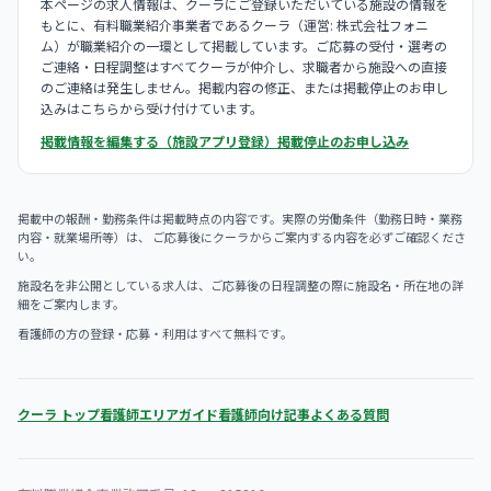
本ページの求人情報は、クーラにご登録いただいている施設の情報を
もとに、有料職業紹介事業者であるクーラ（運営: 株式会社フォニ
ム）が職業紹介の一環として掲載しています。ご応募の受付・選考の
ご連絡・日程調整はすべてクーラが仲介し、求職者から施設への直接
のご連絡は発生しません。掲載内容の修正、または掲載停止のお申し
込みはこちらから受け付けています。
掲載情報を編集する（施設アプリ登録）
掲載停止のお申し込み
掲載中の報酬・勤務条件は掲載時点の内容です。実際の労働条件（勤務日時・業務
内容・就業場所等）は、 ご応募後にクーラからご案内する内容を必ずご確認くださ
い。
施設名を非公開としている求人は、ご応募後の日程調整の際に施設名・所在地の詳
細をご案内します。
看護師の方の登録・応募・利用はすべて無料です。
クーラ トップ
看護師エリアガイド
看護師向け記事
よくある質問