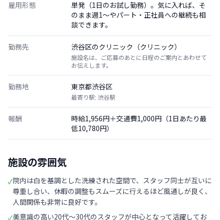
雇用形態
単発（1日のお試し勤務）。気に入れば、そ
のまま週1〜やパート・正社員への継続も相
談できます。
勤務先
渋谷区のクリニック（クリニック）
施設名は、ご応募のあとに日程のご案内とあわせて
お伝えします。
勤務地
東京都渋谷区
最寄り駅: 渋谷駅
報酬
時給1,956円＋交通費1,000円（1日あたり最
低10,780円）
施設の雰囲気
院内は白を基調とした洗練された空間で、スタッフ同士が互いに
✓
尊重し合い、休暇の調整もスムーズに行えるほど風通しが良く、
人間関係も非常に良好です。
美意識の高い20代〜30代のスタッフが中心となって活躍してお
✓