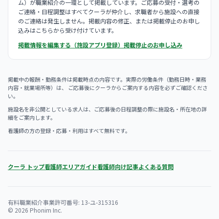
ム）が職業紹介の一環として掲載しています。ご応募の受付・選考の
ご連絡・日程調整はすべてクーラが仲介し、求職者から施設への直接
のご連絡は発生しません。掲載内容の修正、または掲載停止のお申し
込みはこちらから受け付けています。
掲載情報を編集する（施設アプリ登録）
掲載停止のお申し込み
掲載中の報酬・勤務条件は掲載時点の内容です。実際の労働条件（勤務日時・業務
内容・就業場所等）は、 ご応募後にクーラからご案内する内容を必ずご確認くださ
い。
施設名を非公開としている求人は、ご応募後の日程調整の際に施設名・所在地の詳
細をご案内します。
看護師の方の登録・応募・利用はすべて無料です。
クーラ トップ
看護師エリアガイド
看護師向け記事
よくある質問
有料職業紹介事業許可番号: 13-ユ-315316
© 2026 Phonim Inc.