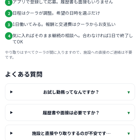
アプリで登録して応募。履歴書も面接もいりません
1
日程はクーラが調整。希望の日時を選ぶだけ
2
1日働いてみる。報酬と交通費はクーラからお支払い
3
気に入ればそのまま継続の相談へ。合わなければ1日で終了し
4
てOK
やり取りはすべてクーラが間に入りますので、施設への直接のご連絡は不要
です。
よくある質問
お試し勤務ってなんですか？
▾
履歴書や面接は必要ですか？
▾
施設と直接やり取りするのが不安です…
▾